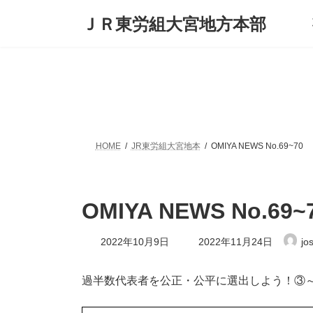
コ
ナ
ＪＲ東労組大宮地方本部
ン
ビ
テ
ゲ
ン
ー
ツ
シ
へ
ョ
ス
ン
キ
に
ッ
移
プ
動
HOME
JR東労組大宮地本
OMIYA NEWS No.69~70
OMIYA NEWS No.69~
最
2022年10月9日
2022年11月24日
jo
終
更
新
過半数代表者を公正・公平に選出しよう！③
日
時
: