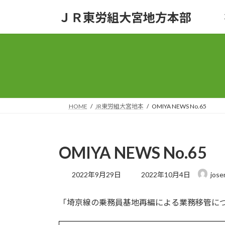
コ
ナ
ＪＲ東労組大宮地方本部
ン
ビ
テ
ゲ
ン
ー
ツ
シ
へ
ョ
ス
ン
キ
に
ッ
移
HOME
JR東労組大宮地本
OMIYA NEWS No.65
プ
動
OMIYA NEWS No.65
最
2022年9月29日
2022年10月4日
jose
終
更
「埼京線の乗務員基地再編による業務移管に
新
日
時