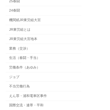
25春闘
24春闘
機関紙JR東労組大宮
JR東労組とは
JR東労組大宮地本
業務（交渉）
生活（春闘・手当）
労働条件（あゆみ）
ジョブ
不当労働行為
えん罪・浦和電車区事件
国際交流・連帯・平和