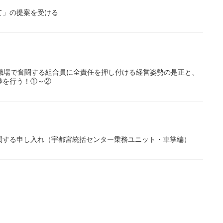
て」の提案を受ける
職場で奮闘する組合員に全責任を押し付ける経営姿勢の是正と、
渉を行う！①～②
関する申し入れ（宇都宮統括センター乗務ユニット・車掌編）