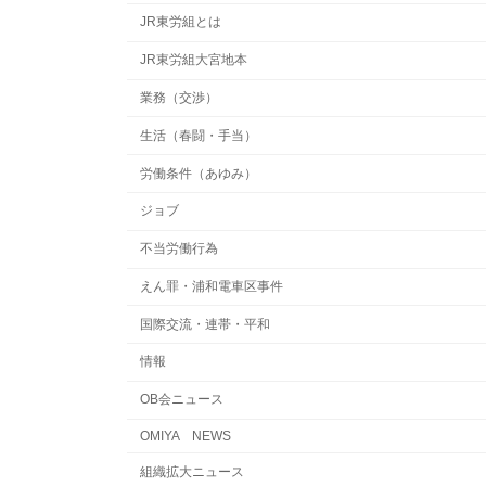
JR東労組とは
JR東労組大宮地本
業務（交渉）
生活（春闘・手当）
労働条件（あゆみ）
ジョブ
不当労働行為
えん罪・浦和電車区事件
国際交流・連帯・平和
情報
OB会ニュース
OMIYA NEWS
組織拡大ニュース