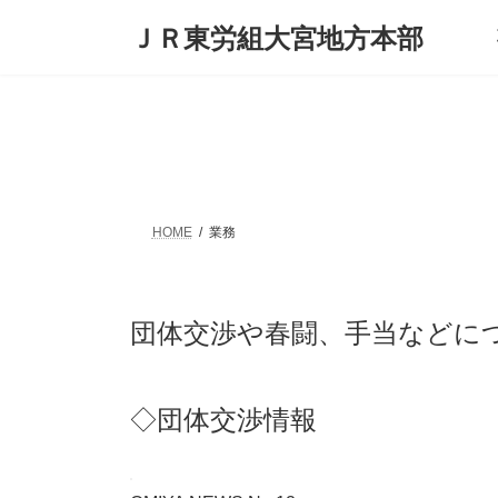
コ
ナ
ＪＲ東労組大宮地方本部
ン
ビ
テ
ゲ
ン
ー
ツ
シ
へ
ョ
ス
ン
キ
に
ッ
移
プ
動
HOME
業務
団体交渉や春闘、手当などに
◇団体交渉情報