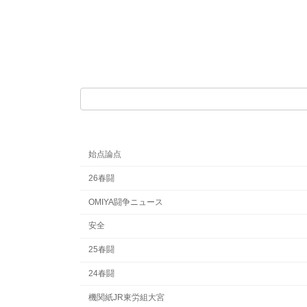
始点論点
26春闘
OMIYA闘争ニュース
安全
25春闘
24春闘
機関紙JR東労組大宮