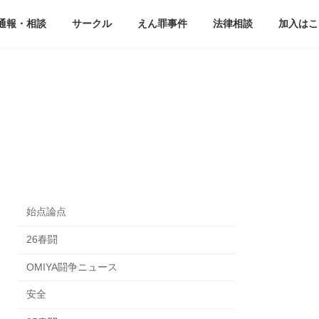
通報・相談
サークル
えん罪事件
法律相談
加入はこ
始点論点
26春闘
OMIYA闘争ニュース
安全