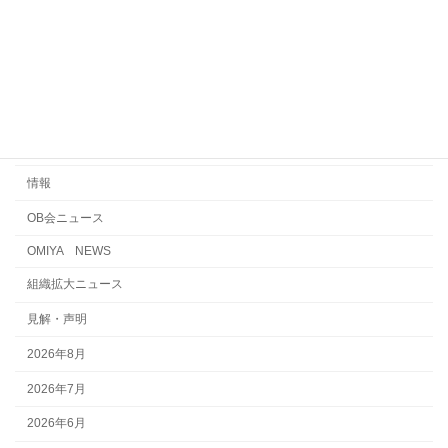
労働条件（あゆみ）
ジョブ
不当労働行為
えん罪・浦和電車区事件
国際交流・連帯・平和
情報
OB会ニュース
OMIYA NEWS
組織拡大ニュース
見解・声明
2026年8月
2026年7月
2026年6月