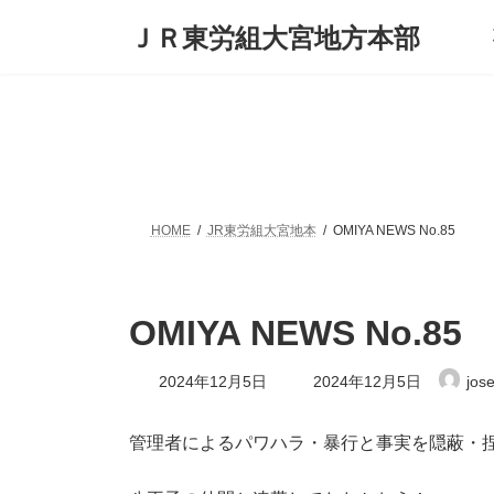
コ
ナ
ＪＲ東労組大宮地方本部
ン
ビ
テ
ゲ
ン
ー
ツ
シ
へ
ョ
ス
ン
キ
に
ッ
移
プ
動
HOME
JR東労組大宮地本
OMIYA NEWS No.85
OMIYA NEWS No.85
最
2024年12月5日
2024年12月5日
jos
終
更
新
管理者によるパワハラ・暴行と事実を隠蔽・
日
時
: