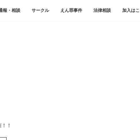
通報・相談
サークル
えん罪事件
法律相談
加入はこ
催！！