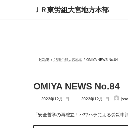
コ
ナ
ＪＲ東労組大宮地方本部
ン
ビ
テ
ゲ
ン
ー
ツ
シ
へ
ョ
ス
ン
キ
に
ッ
移
プ
動
HOME
JR東労組大宮地本
OMIYA NEWS No.84
OMIYA NEWS No.84
最
2023年12月1日
2023年12月1日
jos
終
更
新
「安全哲学の再確立！パワハラによる労災申
日
時
: