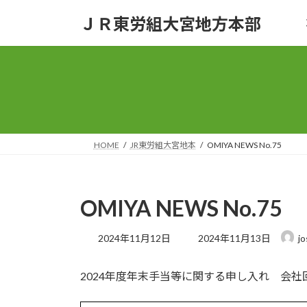
コ
ナ
ＪＲ東労組大宮地方本部
ン
ビ
テ
ゲ
ン
ー
ツ
シ
へ
ョ
ス
ン
キ
に
ッ
移
HOME
JR東労組大宮地本
OMIYA NEWS No.75
プ
動
OMIYA NEWS No.75
最
2024年11月12日
2024年11月13日
j
終
更
2024年度年末手当等に関する申し入れ 会
新
日
時