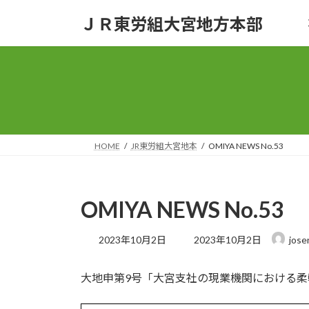
コ
ナ
ＪＲ東労組大宮地方本部
ン
ビ
テ
ゲ
ン
ー
ツ
シ
へ
ョ
ス
ン
キ
に
ッ
移
HOME
JR東労組大宮地本
OMIYA NEWS No.53
プ
動
OMIYA NEWS No.53
最
2023年10月2日
2023年10月2日
jose
終
更
大地申第9号「大宮支社の現業機関における
新
日
時