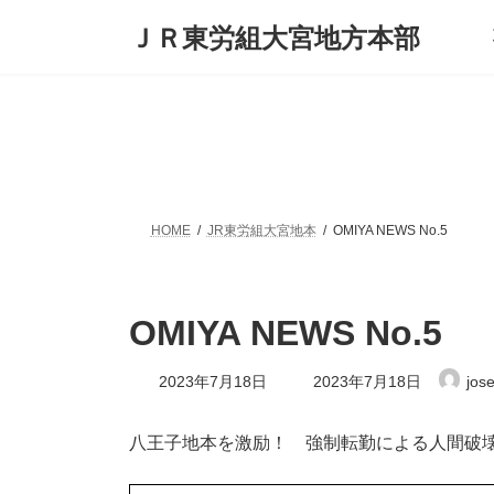
コ
ナ
ＪＲ東労組大宮地方本部
ン
ビ
テ
ゲ
ン
ー
ツ
シ
へ
ョ
ス
ン
キ
に
ッ
移
プ
動
HOME
JR東労組大宮地本
OMIYA NEWS No.5
OMIYA NEWS No.5
最
2023年7月18日
2023年7月18日
jos
終
更
新
八王子地本を激励！ 強制転勤による人間破
日
時
: