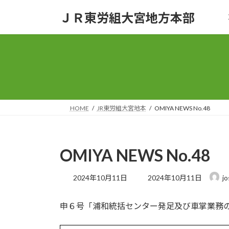
コ
ナ
ＪＲ東労組大宮地方本部
ン
ビ
テ
ゲ
ン
ー
ツ
シ
へ
ョ
ス
ン
キ
に
ッ
移
HOME
JR東労組大宮地本
OMIYA NEWS No.48
プ
動
OMIYA NEWS No.48
最
2024年10月11日
2024年10月11日
j
終
更
申６号「浦和統括センター発足及び車掌業務
新
日
時