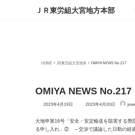
コ
ナ
ＪＲ東労組大宮地方本部
ン
ビ
テ
ゲ
ン
ー
ツ
シ
へ
ョ
ス
ン
キ
に
ッ
移
プ
動
HOME
JR東労組大宮地本
OMIYA NEWS No.217
OMIYA NEWS No.217
最
2023年4月19日
2023年4月20日
jos
終
更
新
大地申第16号「安全・安定輸送を阻害する懲
日
る申し入れ」② ～交渉で議論した日勤の経
時
: