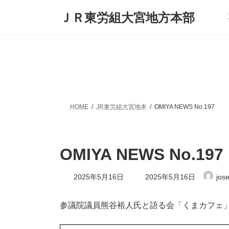
コ
ナ
ＪＲ東労組大宮地方本部
ン
ビ
テ
ゲ
ン
ー
ツ
シ
へ
ョ
ス
ン
キ
に
ッ
移
プ
動
HOME
JR東労組大宮地本
OMIYA NEWS No.197
OMIYA NEWS No.197
最
2025年5月16日
2025年5月16日
jos
終
更
新
参議院議員熊谷裕人氏と語る会「くまカフェ
日
時
: