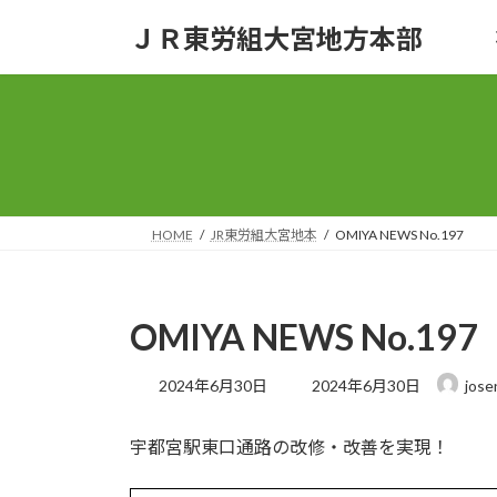
コ
ナ
ＪＲ東労組大宮地方本部
ン
ビ
テ
ゲ
ン
ー
ツ
シ
へ
ョ
ス
ン
キ
に
ッ
移
HOME
JR東労組大宮地本
OMIYA NEWS No.197
プ
動
OMIYA NEWS No.197
最
2024年6月30日
2024年6月30日
jose
終
更
宇都宮駅東口通路の改修・改善を実現！
新
日
時