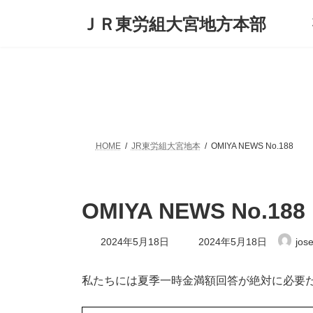
コ
ナ
ＪＲ東労組大宮地方本部
ン
ビ
テ
ゲ
ン
ー
ツ
シ
へ
ョ
ス
ン
キ
に
ッ
移
プ
動
HOME
JR東労組大宮地本
OMIYA NEWS No.188
OMIYA NEWS No.188
最
2024年5月18日
2024年5月18日
jos
終
更
新
私たちには夏季一時金満額回答が絶対に必要
日
時
: