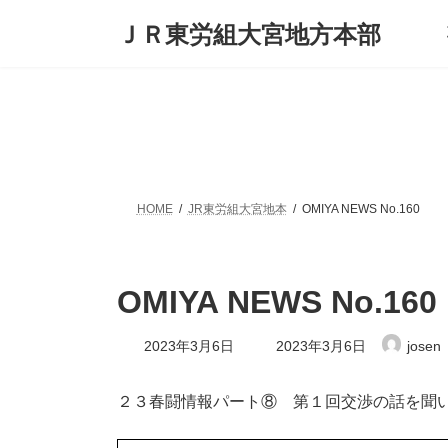
コ
ナ
ＪＲ東労組大宮地方本部
ン
ビ
テ
ゲ
ン
ー
ツ
シ
へ
ョ
ス
ン
キ
に
ッ
移
プ
動
HOME
JR東労組大宮地本
OMIYA NEWS No.160
OMIYA NEWS No.160
最
2023年3月6日
2023年3月6日
josen
終
更
新
２３春闘情報パート⑧ 第１回交渉の話を聞
日
時
: