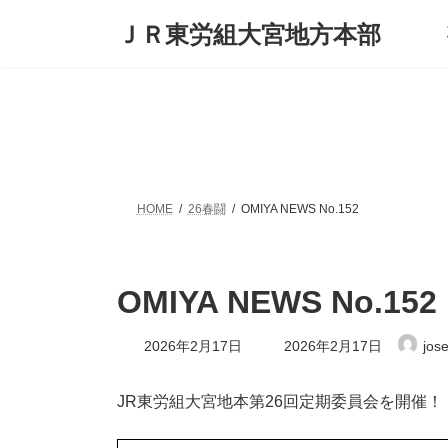
コ
ナ
ＪＲ東労組大宮地方本部
ン
ビ
テ
ゲ
ン
ー
ツ
シ
へ
ョ
ス
ン
キ
に
ッ
移
プ
動
HOME
26春闘
OMIYA NEWS No.152
OMIYA NEWS No.152
最
2026年2月17日
2026年2月17日
jos
終
更
新
JR東労組大宮地本第26回定期委員会を開催！
日
時
: