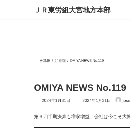
コ
ナ
ＪＲ東労組大宮地方本部
ン
ビ
テ
ゲ
ン
ー
ツ
シ
へ
ョ
ス
ン
キ
に
ッ
移
プ
動
HOME
24春闘
OMIYA NEWS No.119
OMIYA NEWS No.119
最
2024年1月31日
2024年1月31日
jos
終
更
新
第３四半期決算も増収増益！会社は今こそ大
日
時
: