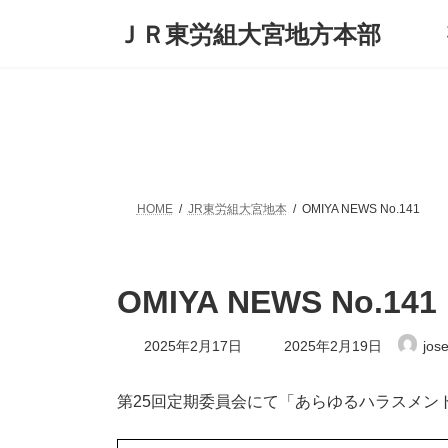
コ
ナ
ＪＲ東労組大宮地方本部
ン
ビ
テ
ゲ
ン
ー
ツ
シ
へ
ョ
ス
ン
キ
に
ッ
移
プ
動
HOME
JR東労組大宮地本
OMIYA NEWS No.141
OMIYA NEWS No.141
最
2025年2月17日
2025年2月19日
jos
終
更
新
第25回定期委員会にて「あらゆるハラスメン
日
時
: