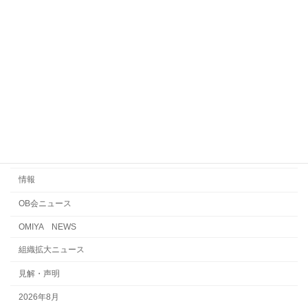
業務（交渉）
生活（春闘・手当）
労働条件（あゆみ）
ジョブ
不当労働行為
えん罪・浦和電車区事件
国際交流・連帯・平和
情報
OB会ニュース
OMIYA NEWS
組織拡大ニュース
見解・声明
2026年8月