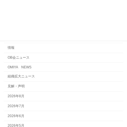
ジョブ
不当労働行為
えん罪・浦和電車区事件
国際交流・連帯・平和
情報
OB会ニュース
OMIYA NEWS
組織拡大ニュース
見解・声明
2026年8月
2026年7月
2026年6月
2026年5月