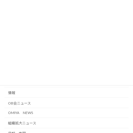
JR東労組大宮地本
業務（交渉）
生活（春闘・手当）
労働条件（あゆみ）
ジョブ
不当労働行為
えん罪・浦和電車区事件
国際交流・連帯・平和
情報
OB会ニュース
OMIYA NEWS
組織拡大ニュース