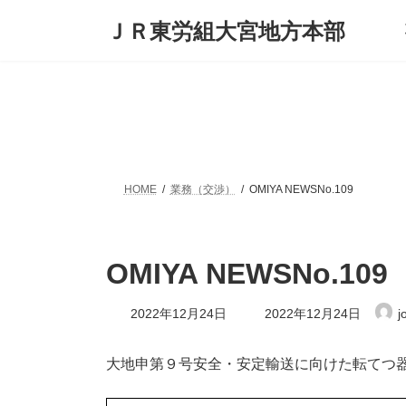
コ
ナ
ＪＲ東労組大宮地方本部
ン
ビ
テ
ゲ
ン
ー
ツ
シ
へ
ョ
ス
ン
キ
に
ッ
移
プ
動
HOME
業務（交渉）
OMIYA NEWSNo.109
OMIYA NEWSNo.109
最
2022年12月24日
2022年12月24日
j
終
更
新
大地申第９号安全・安定輸送に向けた転てつ
日
時
: