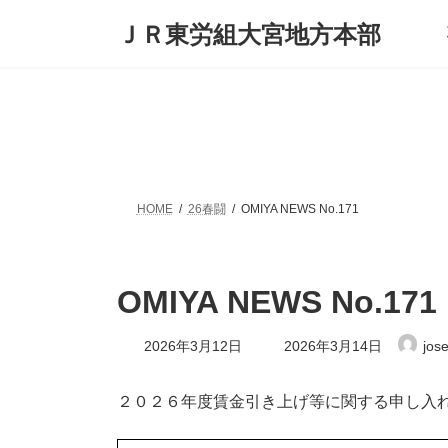
コ
ナ
ＪＲ東労組大宮地方本部
ン
ビ
テ
ゲ
ン
ー
ツ
シ
へ
ョ
ス
ン
キ
に
ッ
移
プ
動
HOME
26春闘
OMIYA NEWS No.171
OMIYA NEWS No.171
最
2026年3月12日
2026年3月14日
jos
終
更
新
２０２６年度賃金引き上げ等に関する申し入
日
時
: