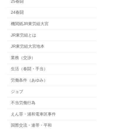
25春闘
24春闘
機関紙JR東労組大宮
JR東労組とは
JR東労組大宮地本
業務（交渉）
生活（春闘・手当）
労働条件（あゆみ）
ジョブ
不当労働行為
えん罪・浦和電車区事件
国際交流・連帯・平和