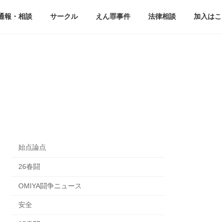
通報・相談
サークル
えん罪事件
法律相談
加入はこ
始点論点
26春闘
OMIYA闘争ニュース
安全