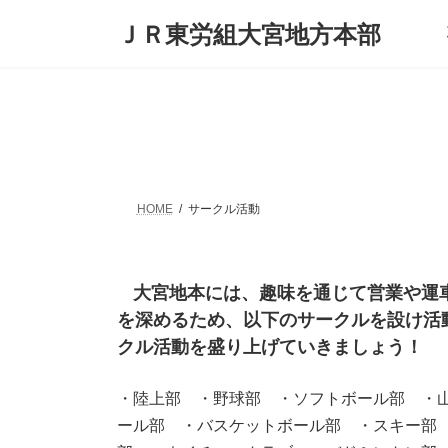
コ
ナ
ＪＲ東労組大宮地方本部
ン
ビ
テ
ゲ
ン
ー
ツ
シ
へ
ョ
ス
ン
キ
に
ッ
移
プ
動
HOME
サークル活動
大宮地本には、趣味を通じて営業や運
を深めるため、以下のサークルを設け活
クル活動を盛り上げていきましょう！
・陸上部 ・野球部 ・ソフトボール部 ・
ール部 ・バスケットボール部 ・スキー部