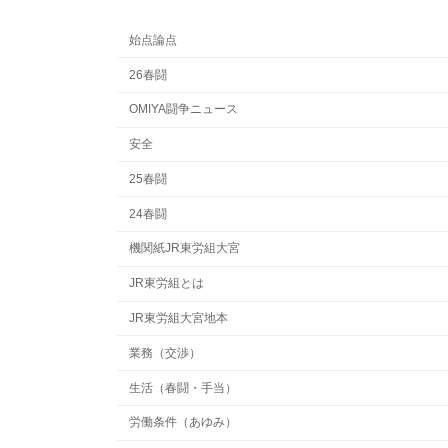
始点論点
26春闘
OMIYA闘争ニュース
安全
25春闘
24春闘
機関紙JR東労組大宮
JR東労組とは
JR東労組大宮地本
業務（交渉）
生活（春闘・手当）
労働条件（あゆみ）